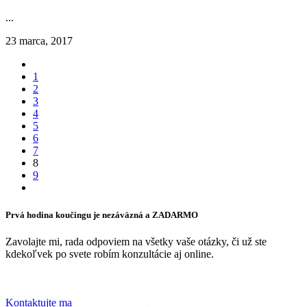
...
23 marca, 2017
1
2
3
4
5
6
7
8
9
Prvá hodina koučingu je nezáväzná a ZADARMO
Zavolajte mi, rada odpoviem na všetky vaše otázky, či už ste
kdekoľvek po svete robím konzultácie aj online.
Kontaktujte ma