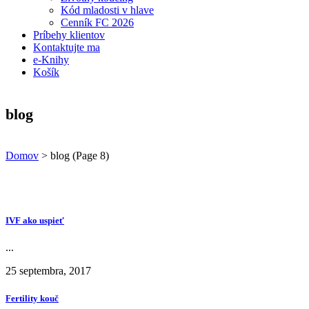
Kód mladosti v hlave
Cenník FC 2026
Príbehy klientov
Kontaktujte ma
e-Knihy
Košík
blog
Domov
>
blog
(Page 8)
IVF ako uspieť
...
25 septembra, 2017
Fertility kouč