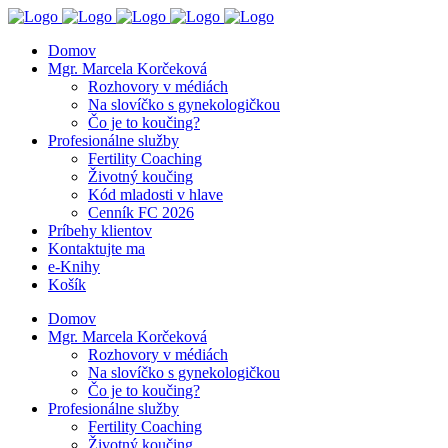
Domov
Mgr. Marcela Korčeková
Rozhovory v médiách
Na slovíčko s gynekologičkou
Čo je to koučing?
Profesionálne služby
Fertility Coaching
Životný koučing
Kód mladosti v hlave
Cenník FC 2026
Príbehy klientov
Kontaktujte ma
e-Knihy
Košík
Domov
Mgr. Marcela Korčeková
Rozhovory v médiách
Na slovíčko s gynekologičkou
Čo je to koučing?
Profesionálne služby
Fertility Coaching
Životný koučing