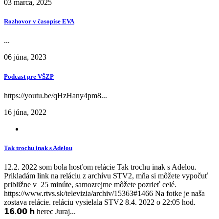
03 marca, 2025
Rozhovor v časopise EVA
...
06 júna, 2023
Podcast pre VŠZP
https://youtu.be/qHzHany4pm8...
16 júna, 2022
Tak trochu inak s Adelou
12.2. 2022 som bola hosťom relácie Tak trochu inak s Adelou.
Prikladám link na reláciu z archívu STV2, mňa si môžete vypočuť
približne v 25 minúte, samozrejme môžete pozrieť celé.
https://www.rtvs.sk/televizia/archiv/15363#1466 Na fotke je naša
zostava relácie. reláciu vysielala STV2 8.4. 2022 o 22:05 hod.
𝟭𝟲.𝟬𝟬 𝗵 herec Juraj...