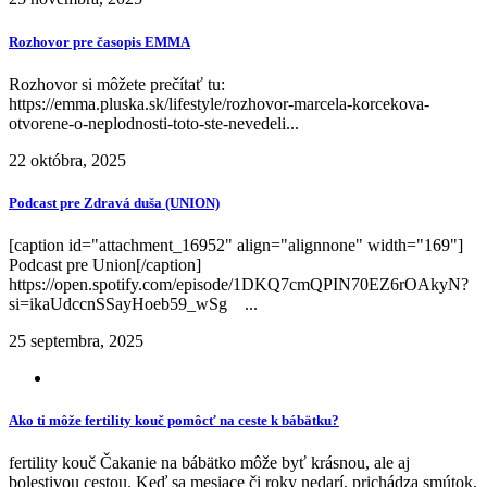
Rozhovor pre časopis EMMA
Rozhovor si môžete prečítať tu:
https://emma.pluska.sk/lifestyle/rozhovor-marcela-korcekova-
otvorene-o-neplodnosti-toto-ste-nevedeli...
22 októbra, 2025
Podcast pre Zdravá duša (UNION)
[caption id="attachment_16952" align="alignnone" width="169"]
Podcast pre Union[/caption]
https://open.spotify.com/episode/1DKQ7cmQPIN70EZ6rOAkyN?
si=ikaUdccnSSayHoeb59_wSg ...
25 septembra, 2025
Ako ti môže fertility kouč pomôcť na ceste k bábätku?
fertility kouč Čakanie na bábätko môže byť krásnou, ale aj
bolestivou cestou. Keď sa mesiace či roky nedarí, prichádza smútok,