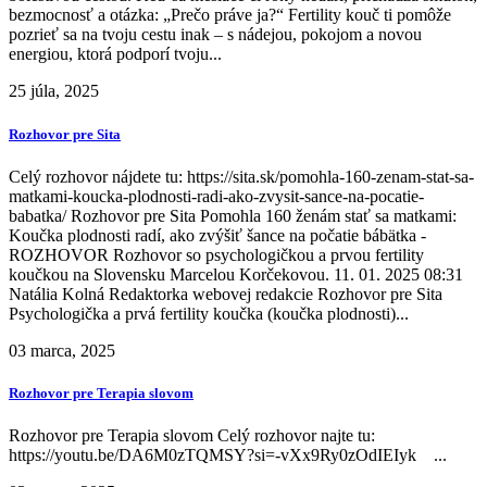
bezmocnosť a otázka: „Prečo práve ja?“ Fertility kouč ti pomôže
pozrieť sa na tvoju cestu inak – s nádejou, pokojom a novou
energiou, ktorá podporí tvoju...
25 júla, 2025
Rozhovor pre Sita
Celý rozhovor nájdete tu: https://sita.sk/pomohla-160-zenam-stat-sa-
matkami-koucka-plodnosti-radi-ako-zvysit-sance-na-pocatie-
babatka/ Rozhovor pre Sita Pomohla 160 ženám stať sa matkami:
Koučka plodnosti radí, ako zvýšiť šance na počatie bábätka -
ROZHOVOR Rozhovor so psychologičkou a prvou fertility
koučkou na Slovensku Marcelou Korčekovou. 11. 01. 2025 08:31
Natália Kolná Redaktorka webovej redakcie Rozhovor pre Sita
Psychologička a prvá fertility koučka (koučka plodnosti)...
03 marca, 2025
Rozhovor pre Terapia slovom
Rozhovor pre Terapia slovom Celý rozhovor najte tu:
https://youtu.be/DA6M0zTQMSY?si=-vXx9Ry0zOdIEIyk ...