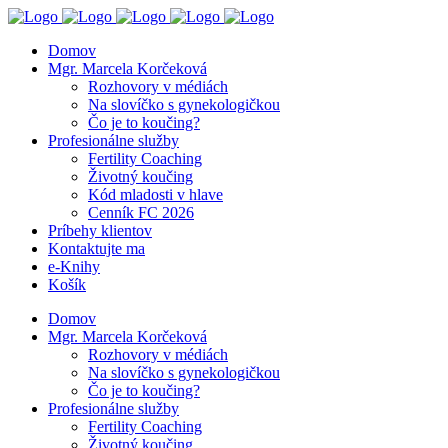
Domov
Mgr. Marcela Korčeková
Rozhovory v médiách
Na slovíčko s gynekologičkou
Čo je to koučing?
Profesionálne služby
Fertility Coaching
Životný koučing
Kód mladosti v hlave
Cenník FC 2026
Príbehy klientov
Kontaktujte ma
e-Knihy
Košík
Domov
Mgr. Marcela Korčeková
Rozhovory v médiách
Na slovíčko s gynekologičkou
Čo je to koučing?
Profesionálne služby
Fertility Coaching
Životný koučing