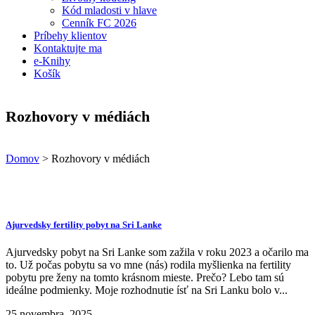
Kód mladosti v hlave
Cenník FC 2026
Príbehy klientov
Kontaktujte ma
e-Knihy
Košík
Rozhovory v médiách
Domov
>
Rozhovory v médiách
Ajurvedsky fertility pobyt na Sri Lanke
Ajurvedsky pobyt na Sri Lanke som zažila v roku 2023 a očarilo ma
to. Už počas pobytu sa vo mne (nás) rodila myšlienka na fertility
pobytu pre ženy na tomto krásnom mieste. Prečo? Lebo tam sú
ideálne podmienky. Moje rozhodnutie ísť na Sri Lanku bolo v...
25 novembra, 2025