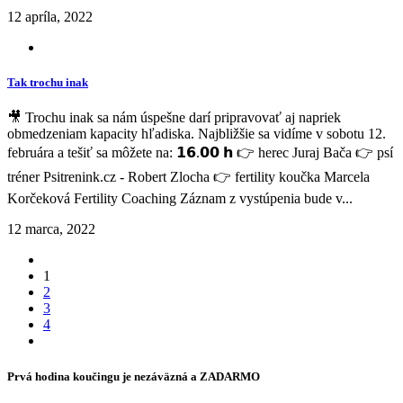
12 apríla, 2022
Tak trochu inak
🎥 Trochu inak sa nám úspešne darí pripravovať aj napriek
obmedzeniam kapacity hľadiska. Najbližšie sa vidíme v sobotu 12.
februára a tešiť sa môžete na: 𝟭𝟲.𝟬𝟬 𝗵 👉 herec Juraj Bača 👉 psí
tréner Psitrenink.cz - Robert Zlocha 👉 fertility koučka Marcela
Korčeková Fertility Coaching Záznam z vystúpenia bude v...
12 marca, 2022
1
2
3
4
Prvá hodina koučingu je nezáväzná a ZADARMO