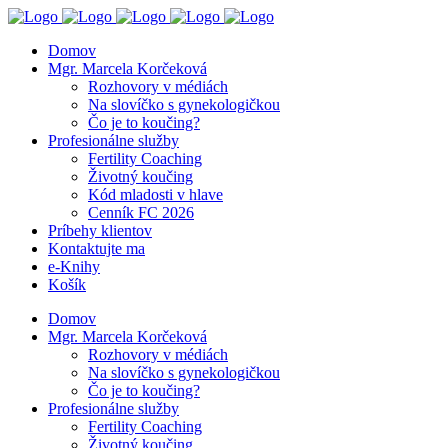
Domov
Mgr. Marcela Korčeková
Rozhovory v médiách
Na slovíčko s gynekologičkou
Čo je to koučing?
Profesionálne služby
Fertility Coaching
Životný koučing
Kód mladosti v hlave
Cenník FC 2026
Príbehy klientov
Kontaktujte ma
e-Knihy
Košík
Domov
Mgr. Marcela Korčeková
Rozhovory v médiách
Na slovíčko s gynekologičkou
Čo je to koučing?
Profesionálne služby
Fertility Coaching
Životný koučing