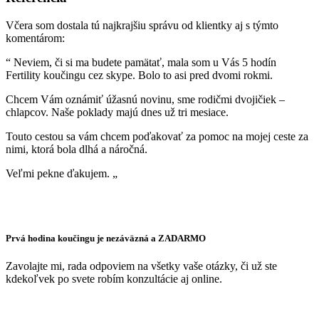
Včera som dostala tú najkrajšiu správu od klientky aj s týmto
komentárom:
“ Neviem, či si ma budete pamätať, mala som u Vás 5 hodín
Fertility koučingu cez skype. Bolo to asi pred dvomi rokmi.
Chcem Vám oznámiť úžasnú novinu, sme rodičmi dvojičiek –
chlapcov. Naše poklady majú dnes už tri mesiace.
Touto cestou sa vám chcem poďakovať za pomoc na mojej ceste za
nimi, ktorá bola dlhá a náročná.
Veľmi pekne ďakujem. „
Prvá hodina koučingu je nezáväzná a ZADARMO
Zavolajte mi, rada odpoviem na všetky vaše otázky, či už ste
kdekoľvek po svete robím konzultácie aj online.