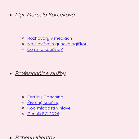
Mgr. Marcela Korčeková
Rozhovory v médiách
Na slovíčko s gynekologičkou
Čo je to koučing?
Profesionálne služby
Fertility Coaching
Životný koučing
Kód mladosti v hlave
Cenník FC 2026
Príbehy klientov