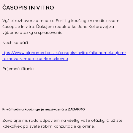
ČASOPIS IN VITRO
Vyšiel rozhovor so mnou o Fertility koučingu v medicínskom
časopise In vitro. Ďakujem redaktorke Jane Kollarovej za
výborne otazky a spracovanie.
Nech sa páči:
ttps://www.alphamedical.sk/casopis-invitro/nikoho-nelutujem-
rozhovor-s-marcelou-korcekovou
Príjemné čítanie!
Prvá hodina koučingu je nezáväzná a ZADARMO
Zavolajte mi, rada odpoviem na všetky vaše otázky, či už ste
kdekoľvek po svete robím konzultácie aj online.