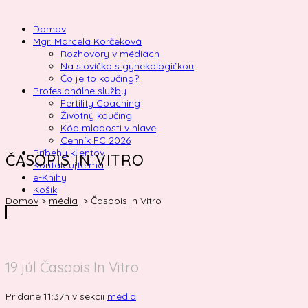
Domov
Mgr. Marcela Korčeková
Rozhovory v médiách
Na slovíčko s gynekologičkou
Čo je to koučing?
Profesionálne služby
Fertility Coaching
Životný koučing
Kód mladosti v hlave
Cenník FC 2026
Príbehy klientov
ČASOPIS IN VITRO
Kontaktujte ma
e-Knihy
Košík
Domov
>
média
>
Časopis In Vitro
19 júl
Časopis In Vitro
Pridané 11:37h
v sekcii
média