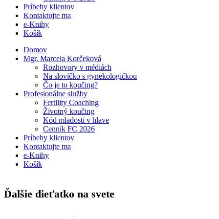
Príbehy klientov
Kontaktujte ma
e-Knihy
Košík
Domov
Mgr. Marcela Korčeková
Rozhovory v médiách
Na slovíčko s gynekologičkou
Čo je to koučing?
Profesionálne služby
Fertility Coaching
Životný koučing
Kód mladosti v hlave
Cenník FC 2026
Príbehy klientov
Kontaktujte ma
e-Knihy
Košík
Ďalšie dieťatko na svete