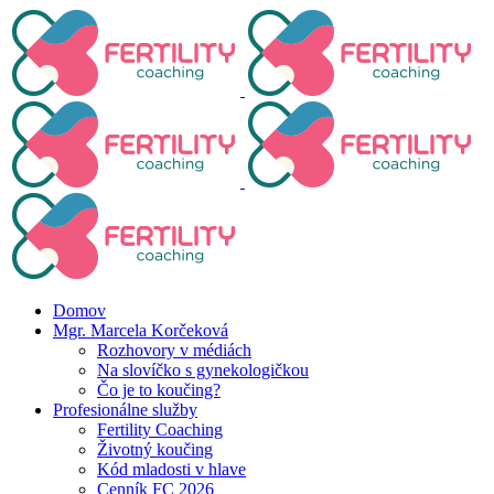
Domov
Mgr. Marcela Korčeková
Rozhovory v médiách
Na slovíčko s gynekologičkou
Čo je to koučing?
Profesionálne služby
Fertility Coaching
Životný koučing
Kód mladosti v hlave
Cenník FC 2026