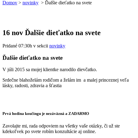
Domov
>
novinky
>
Ďalšie dieťatko na svete
16 nov
Ďalšie dieťatko na svete
Pridané 07:30h
v sekcii
novinky
Ďalšie dieťatko na svete
V júli 2015 sa mojej klientke narodilo dievčatko.
Srdečne blahoželám rodičom a želám im a malej princeznej veľa
lásky, radosti, zdravia a šťastia
Prvá hodina koučingu je nezáväzná a ZADARMO
Zavolajte mi, rada odpoviem na všetky vaše otázky, či už ste
kdekoľvek po svete robím konzultácie aj online.